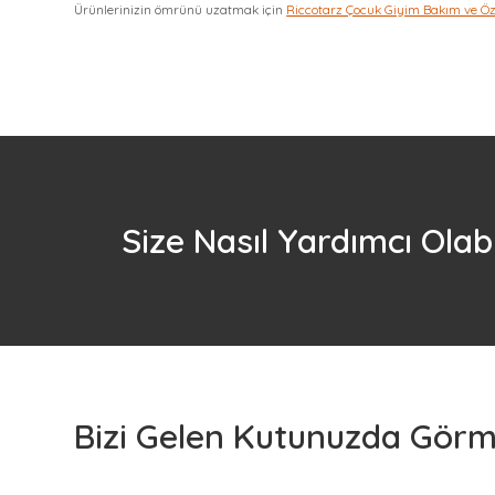
Ürünlerinizin ömrünü uzatmak için
Riccotarz Çocuk Giyim Bakım ve Ö
Size Nasıl Yardımcı Olabi
Bizi Gelen Kutunuzda Görme