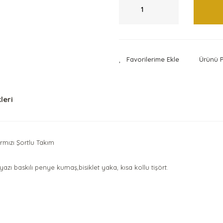
Ürünü P
leri
rmızı Şortlu Takım
zı baskılı penye kumaş,bisiklet yaka, kısa kollu tişört.