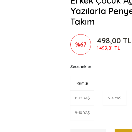
Erkek Çocuk Ay
Yazılarla Penye
Takım
498,00 TL
%67
1.499,81 TL
Seçenekler
Kırmızı
11-12 YAŞ
3-4 YAŞ
9-10 YAŞ