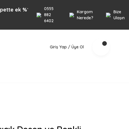
0555
k %10 İndirim 1000TL üzeri alışverişlerinizde geçer
Kargom
Bize
882
Nerede?
Ulaşın
6402
Giriş Yap / Üye Ol