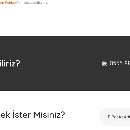
zen Rehberi
'ni inceleyebilirsiniz.
Bu ürüne ilk yorumu siz yapın!
Yorum Yaz
liriz?
0555 8
k İster Misiniz?